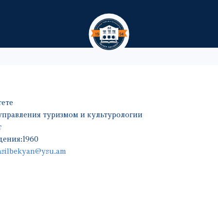
Перейти к основному содер
тете
управления туризмом и культурологии
т
дения:
1960
asilbekyan@ysu.am