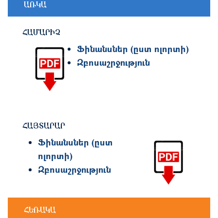
ԱՌԿԱ
ՀԱՄԱՐԻՉ
Image
Ֆինանսներ (ըստ ոլորտի)
Զբոսաշրջություն
ՀԱՅՏԱՐԱՐ
Image
Ֆինանսներ (ըստ
ոլորտի)
Զբոսաշրջություն
ՀԵՌԱԿԱ