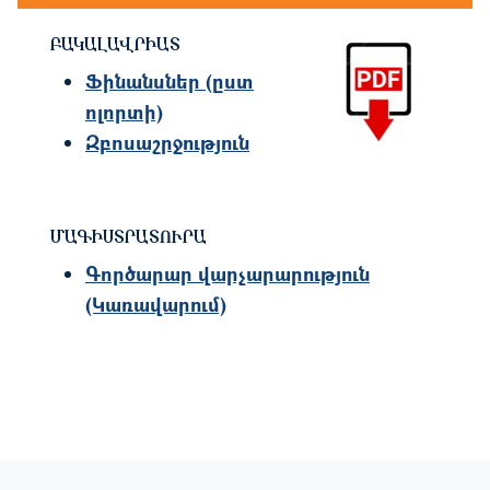
Image
ԲԱԿԱԼԱՎՐԻԱՏ
Ֆինանսներ (ըստ
ոլորտի)
Զբոսաշրջություն
ՄԱԳԻՍՏՐԱՏՈՒՐԱ
Գործարար վարչարարություն
(Կառավարում)