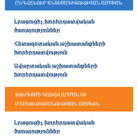
ԸՆԴՀԱՆՈՒՐ ՏՆՏԵՍԱԳԻՏՈՒԹՅԱՆ ԱՄԲԻՈՆ
Լրացուցիչ խորհրդատվական
ծառայություններ
Հետազոտական աշխատանքների
խորհրդատվություն
Ավարտական աշխատանքների
խորհրդատվություն
ՏՈՒՐԻԶՄԻ ԿԱՌԱՎԱՐՄԱՆ ԵՒ Մ
ՇԱԿՈՒԹԱԲԱՆՈՒԹՅԱՆ ԱՄԲԻՈՆ
Լրացուցիչ խորհրդատվական
ծառայություններ