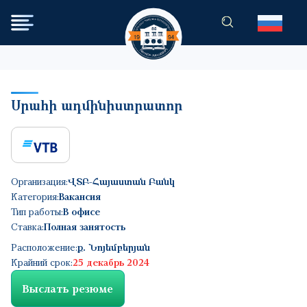
Перейти к основному содер
Սրահի ադմինիստրատոր
Организация:
ՎՏԲ-Հայաստան Բանկ
Категория:
Вакансия
Тип работы:
В офисе
Ставка:
Полная занятость
Расположение:
ք. Նոյեմբերյան
Крайний срок:
25 декабрь 2024
Выслать резюме