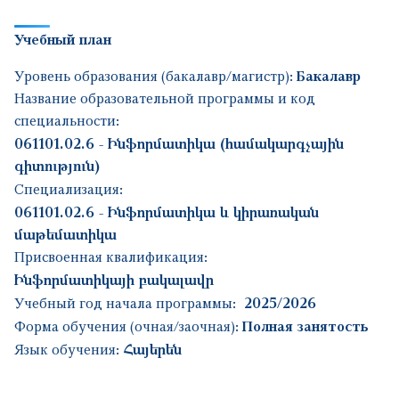
Учебный план
Уровень образования (бакалавр/магистр):
Бакалавр
Название образовательной программы и код
специальности:
061101.02.6 - Ինֆորմատիկա (համակարգչային
գիտություն)
Специализация:
061101.02.6 - Ինֆորմատիկա և կիրառական
մաթեմատիկա
Присвоенная квалификация:
Ինֆորմատիկայի բակալավր
Учебный год начала программы:
2025/2026
Форма обучения (очная/заочная):
Полная занятость
Язык обучения:
Հայերեն