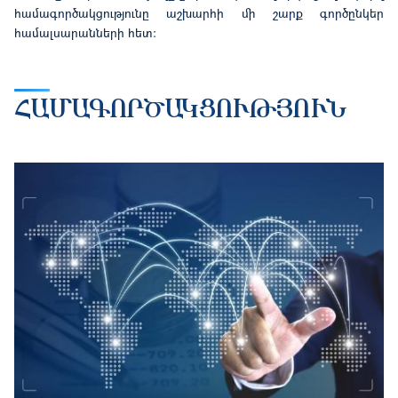
համագործակցությունը աշխարհի մի շարք գործընկեր
համալսարանների հետ։
ՀԱՄԱԳՈՐԾԱԿՑՈՒԹՅՈՒՆ