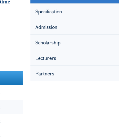
 time
Specification
Admission
Scholarship
Lecturers
Partners
2
2
2
2