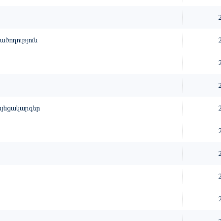
ծողություն
այեցակարգեր