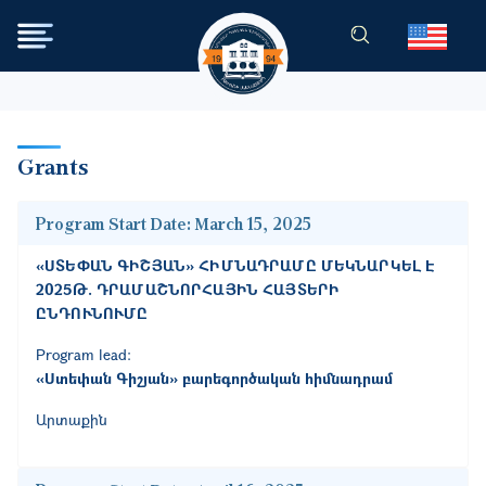
Skip to main content
Grants
Program Start Date:
March 15, 2025
«ՍՏԵՓԱՆ ԳԻՇՅԱՆ» ՀԻՄՆԱԴՐԱՄԸ ՄԵԿՆԱՐԿԵԼ Է
2025Թ. ԴՐԱՄԱՇՆՈՐՀԱՅԻՆ ՀԱՅՏԵՐԻ
ԸՆԴՈՒՆՈՒՄԸ
Program lead:
«Ստեփան Գիշյան» բարեգործական հիմնադրամ
Արտաքին