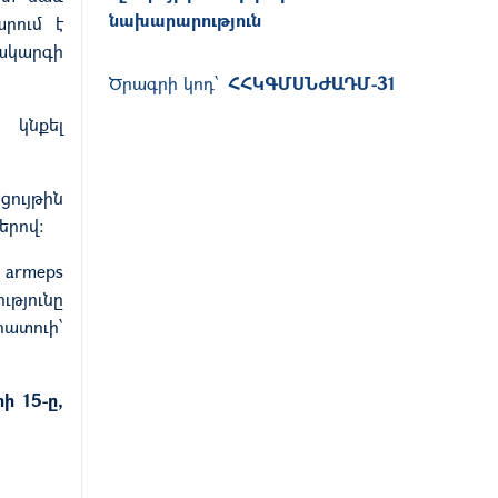
նախարարություն
րում է
մակարգի
Ծրագրի կոդ՝
ՀՀԿԳՄՍՆԺԱԴՄ-31
 կնքել
ցույթին
երով:
 armeps
ւթյունը
րատուի՝
ի 15-ը,