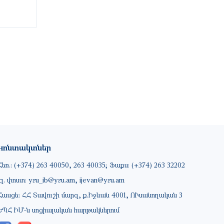
Կոնտակտներ
Հեռ.: (+374) 263 40050, 263 40035; Ֆաքս: (+374) 263 32202
Էլ. փոստ: ysu_ib@ysu.am, ijevan@ysu.am
Հասցե: ՀՀ Տավուշի մարզ, ք.Իջևան 4001, ՈՒսանողական 3
ԵՊՀ ԻՄ-ն սոցիալական հարթակներում