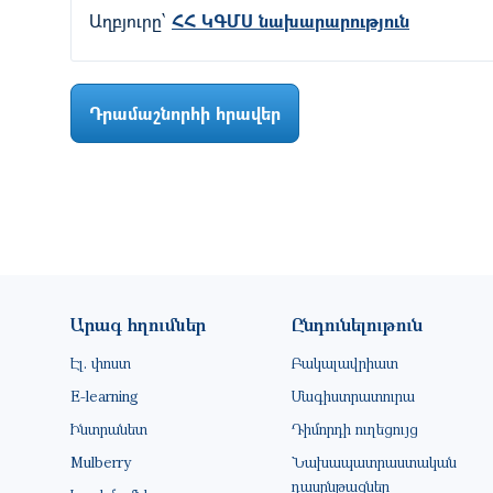
Աղբյուրը՝
ՀՀ ԿԳՄՍ նախարարություն
Դրամաշնորհի հրավեր
Footer site information
Արագ հղումներ
Ընդունելութուն
Էլ. փոստ
Բակալավրիատ
E-learning
Մագիստրատուրա
Ինտրանետ
Դիմորդի ուղեցույց
Mulberry
Նախապատրաստական
դասընթացներ