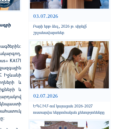
03.07.2026
րագրի
Բարի երթ ձեզ, 2026 թ. սիրելի՛
շրջանավարտներ
խագծերին:
ակարգող,
mus+ KA171
իջազգային
Հ Իջևանի
ողների և
իքնե
րի և
02.07.2026
կարդակով
 կնպաստի
ԵՊՀ ԻՄ-ում կայացան 2026-2027
ձնահատուկ
ուստարվա ներբուհական քննությունները
ը: