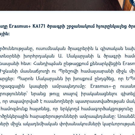
ւղը Erasmus+ KA171 ծրագրի շրջանակում հյուրընկալեց ծ
յին:
ործունեությանը, ուսումնական ծրագրերին և գիտական նա
տնօրենի խորհրդական
Ա. Մակարյանի
և
ծրագրի համ
ինասյանի հետ:
Հանդիպման ընթացքում ք
ննարկվե
ցին
Eras
Իջևանի մասնաճյուղի ու Պրեշովի համալսարանի միջև մ
արցեր
:
Պարոն
Մակարյան
ն իր խոսքում ընդգծեց
,
որ ԵՊ
իջազգային կապերի ամրապնդումը:
Erasmus
+-ը ուսան
ություններ՝
նրանց
թույլ տալով
իրականացնելու
գիտել
,
որ
տպավորված
է
ուսանողների պատրաստվածության մա
համոզմունք հայտնեց
, որ
երկկողմ
համագործակցությունը
րծընկերային հարաբերությունների ամրապնդմանը: Առան
ների միջև ակադեմիական փոխանակումների կարևորության