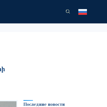
жанию
րի
Последние новости