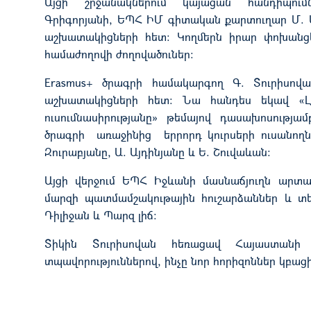
Այցի շրջանակ
ներ
ում
կայացան
հանդիպու
Գրիգորյանի,
ԵՊՀ ԻՄ
գիտական քարտուղար
Մ
.
աշխատակիցների հետ:
Կ
ողմեր
ն իրար
փոխան
ց
համաժողովի ժողովածուներ:
Erasmus+ ծրագրի համակարգող Գ. Տուրիսով
աշխատակիցների հետ:
Նա հանդես եկավ
«
ուսումնասիրությանը»
թեմայով դասախոսությամ
ծրագրի առաջինից երրորդ կուրսերի ուսանող
Զուրաբյանը, Ա. Այդինյանը
և Ե
. Շուվաևան:
Այցի վերջում
ԵՊՀ Իջևանի մասնաճյուղն արտա
մարզի պատմամշակութային հուշարձաններ և տ
Դիլիջան և Պարզ լիճ:
Տ
իկին Տուրիսովան
հեռացավ
Հայաստան
տպավորություններ
ով
, ինչը նոր հորիզոններ
կ
բաց