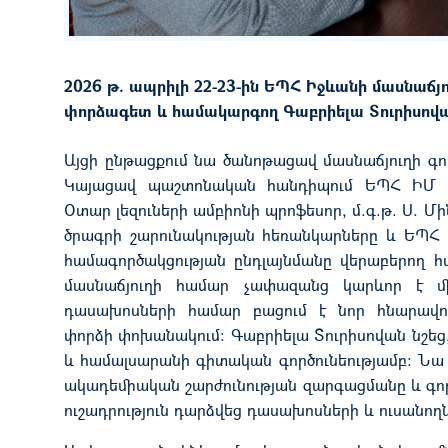
2026 թ. ապրիլի 22-23-ին ԵՊՀ Իջևանի մասնաճյո
փորձագետ և համակարգող Գաբրիելա Տուրիսովա
Այցի ընթացքում նա ծանոթաց
ավ
մասնաճյուղի գ
Կայաց
ավ
պաշտոնական հանդիպում
ԵՊՀ ԻՄ 
Օտար լեզուների ամբիոնի
պրոֆեսոր,
մ
.
գ
.
թ
. Ս. Մ
ծրագրի շարունակության հեռանկարները և ԵՊՀ 
համագործակցության ընդլայն
մանը վերաբերող հ
մասնաճյուղի համար չափազանց կարևոր է մ
դասախոսների համար բացում է նոր հնարավոր
փորձ
ի փոխանակում
: Գաբրիելա Տուրիսովան
նշեց
և համալսարանի գիտական գործունեությամբ:
Նա 
ակադեմիական շարժունության զարգացմանը և գո
ուշադրություն դարձվե
ց
դասախոսների և ուսանող