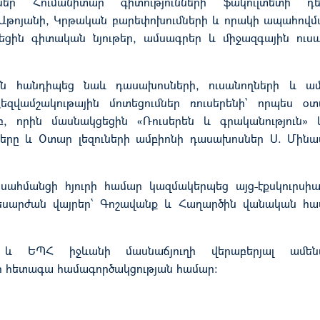
մներ
Հ
ումանիտար
գիտությունների
ֆակուլտետի դ
 Աթոյանի, Կրթական բարեփոխումների և որակի ապահովմ
եցին
գիտական նյութեր, ամսագրեր և միջազգային ուս
ա
ն
հանդիպե
ց նաև
դասախոսների, ուսանողների և ամ
Լեզվամշակութային մոտեցումներ ռուսերենի՝ որպես օտ
բ
,
որին մասնակցեցին
«
Ռուսերեն և գրականություն
»
ները և Օտար լեզուների ամբիոնի դասախոսներ
Ս. Մինա
սահմանցի հյուրի համար կազմակերպե
ց
այց-էքսկուրսի
եսարժան վայրեր՝ Գոշավանք և Հաղարծին վանական համ
ի և
ԵՊՀ իջևանի մասնաճյուղի
վերաբերյալ ամե
ի
հետագա համագործակցության համար: