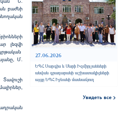
եկան Ն.
ան բաժ
նի
անողական
բիոնների
ար լեզվի
կրթական
27.06.2026
սյանը, Մ.
ԵՊՀ Սարգիս և Մարի Իզմիրլյանների
անվան գրադարանի աշխատակիցների
ա Տավուշի
այցը ԵՊՀ Իջևանի մասնաճյուղ
ալիրներ,
Увидеть все
նադրական