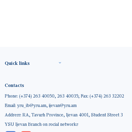
Footer(ENG)
Quick links
Contacts
Phone: (+374) 263 40050, 263 40035; Fax: (+374) 263 32202
Email: ysu_ib@ysu.am, ijevan@ysu.am
Address: RA, Tavush Province, Ijevan 4001, Student Street 3
YSU Ijevan Branch on social networks