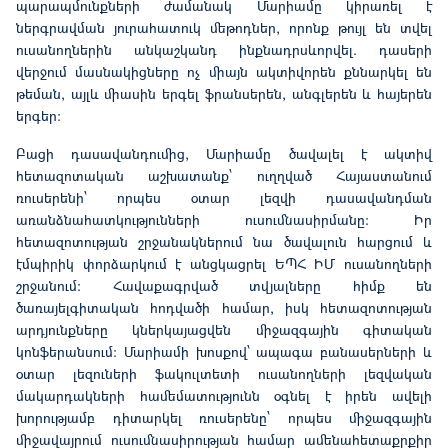
պարապմունքների ժամանակ Մարիամը կիրառել է
ներգրավման յուրահատուկ մեթոդներ,
որոնք
թույլ
են
տվել
ուսանողներին
անկաշկանդ
ինքնադրսևորվել
. դասերի
վերջում մասնակիցները ոչ միայն ակտիվորեն քննարկ
ել
են
թեման, այլև միասին երգ
ել
ֆրանսերեն, անգլերեն և հայերեն
երգեր:
Բացի դասավանդումից, Մարիամը ծավալել է ակտիվ
հետազոտական աշխատանք՝ ուղղված Հայաստանում
ռուսերենի՝ որպես օտար լեզվի դասավանդման
առանձնահատկությունների ուսումնասիրմանը: Իր
հետազոտության շրջանակներում նա ծավալուն հարցում և
էմպիրիկ փորձարկում է անցկացրել ԵՊՀ ԻՄ ուսանողների
շրջանում: Հավաքագրված տվյալները հիմք
են
ծառայել
գիտական հոդվածի համար, իսկ հետազոտության
արդյունքները կներկայացվեն միջազգային գիտական
կոնֆերանսում: Մարիամ
ի
խոսքով՝
ապագա բանասերների և
օտար լեզուների ֆակուլտետի ուսանողների լեզվական
մակարդակների համեմատություն
ն
օգնել է իրեն ավելի
խորությամբ դիտարկել ռուսերենը՝ որպես միջազգային
միջավայրում ուսումնասիրության համար ամենահետաքրքիր