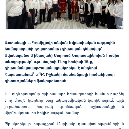
Աստանայի Լ. Գումիլյովի անվան Եվրասիական ազգային
համալսարանի դոկտորանտ (գիտական ղեկավար՝
Սվտետլանա Մինասյան) Մարիամ Նուրսապինովան 1 ամիս
տևողությամբ՝ ս.թ. մայիսի 11-ից հունիսի 15-ը,
գիտամանկավարժական պրակտիկա է անցնում
Հայաստանում՝ ԵՊՀ Իջևանի մասնաճյուղի հումանիտար
գիտությունների ֆակուլտետում:
Այս ուղևորությունը երիտասարդ հետազոտողի համար դարձ
ել
է
ոչ միայն կարևոր քայլ ակադեմիական կարիերայում, այլև
յուրահատուկ հարթակ գործնական աշխատանքի և
միջմշակութային երկխոսության համար:
Պրակտիկայի ընթացքում Մարիամը դասախոսությունների և