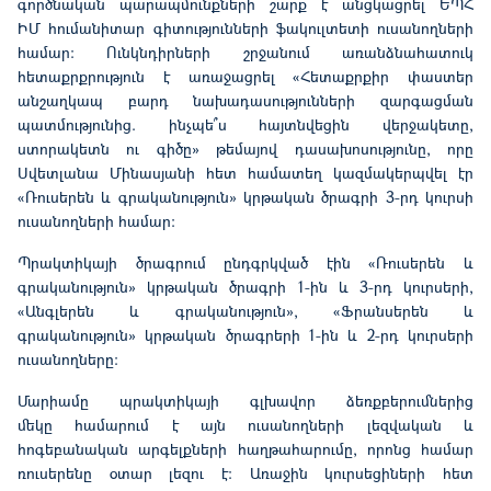
գործնական պարապմունքների շարք
է
անցկացրե
լ
ԵՊՀ
ԻՄ
հումանիտար
գիտությունների
ֆակուլտետի
ուսանողների
համար: Ունկնդիրների շրջանում առանձնահատուկ
հետաքրքրություն
է
առաջացրե
լ
«Հետաքրքիր փաստեր
անշաղկապ բարդ նախադասությունների զարգացման
պատմությունից.
ի
նչպե
՞
ս հայտնվեցին վերջակետը,
ստորակետն ու գիծը» թեմայով դասախոսությունը, որը
Սվետլանա Մինասյանի հետ համատեղ կազմակերպվել էր
«
Ռուսերեն
և
գրականություն
»
կրթական
ծրագրի
3-րդ կուրսի
ուսանողների համար:
Պրակտիկայի
ծրագրում ընդգրկված էին «Ռու
սերեն
և
գրականություն»
կրթական ծրագրի
1-ին և 3-րդ կուրսերի,
«
Ա
նգլերեն
և
գրականություն
», «
Ֆ
րանսերեն
և
գրականություն
»
կրթական
ծրագրերի
1-ին և 2-րդ կուրսերի
ուսանողները:
Մարիամը պրակտիկայի գլխավոր ձեռքբերումներից
մեկը
համարում
է
այն ուսանողների լեզվական և
հոգեբանական արգելքների հաղթահարումը, որոնց համար
ռուսերենը օտար լեզու է: Առաջին կուրսեցիների հետ