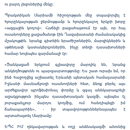
ու բարդ լեզուներից մեկը:
Պրակտիկան Մարիամի հիշողության մեջ տպավորվել է
հյուրընկալության ջերմությամբ և հյուրընկալող երկրի խորը
«ազգային կոդով»: Հաճելի բացահայտում էր այն, որ հայ
ուսանողները քաջ
ածանոթ
էին
Ղազախստանի ժամանակակից
մշակույթին. նրանք գիտե
ի
ն երաժիշտներին, մարզիկներին և
սթենդափ կատակերգուներին, ինչը տեղի դասախոսների
համար նույնպես զարմանալի էր:
«Ցանկացած երկրում գլխավորը մարդիկ են, նրանց
անկեղծությունն ու
պարզասրտությունը
: Ես շատ ուրախ եմ, որ
ինձ հաջողվեց աշխատել Երևանի պետական համալսարանի
Իջևանի մասնաճյուղի ուսանողների հետ, ձեռք բերել այս
արժեքավոր պրոֆեսիոնալ փորձը և զգալ աննկարագրելի
աջակցություն ինչպես դասախոսական կազմի, այնպես էլ
յուրաքանչյուր մարդու կողմից, ում հանդիպեցի իմ
ճանապարհին», - իր տպավորությու
ններնայսպես
է
արտահայտել
Մարիամը:
ԵՊՀ
ԻՄ ղեկավարության
և
ողջ անձնակազմի
անունից