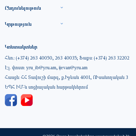
Ընդունելութուն
Կրթություն
Կոնտակտներ
Հեռ.: (+374) 263 40050, 263 40035; Ֆաքս: (+374) 263 32202
Էլ. փոստ: ysu_ib@ysu.am, ijevan@ysu.am
Հասցե: ՀՀ Տավուշի մարզ, ք.Իջևան 4001, ՈՒսանողական 3
ԵՊՀ ԻՄ-ն սոցիալական հարթակներում