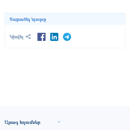
Տարածել նյութը
LinkedIn
Կիսվել
Footer site information
Արագ հղումներ