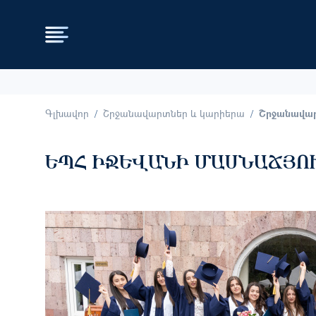
Գլխավոր
Շրջանավարտներ և կարիերա
Շրջանավա
ԵՊՀ ԻՋԵՎԱՆԻ ՄԱՍՆԱՃՅՈ