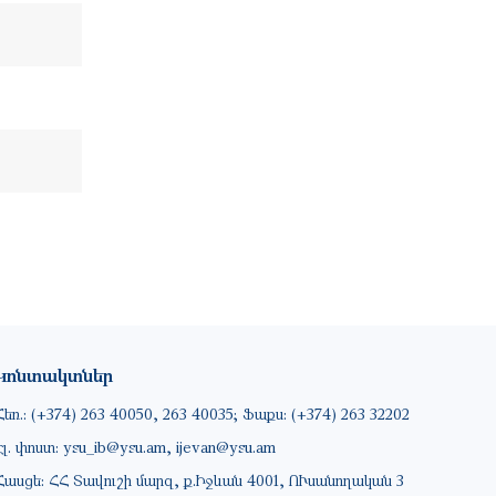
Կոնտակտներ
Հեռ.: (+374) 263 40050, 263 40035; Ֆաքս: (+374) 263 32202
Էլ. փոստ: ysu_ib@ysu.am, ijevan@ysu.am
Հասցե: ՀՀ Տավուշի մարզ, ք.Իջևան 4001, ՈՒսանողական 3