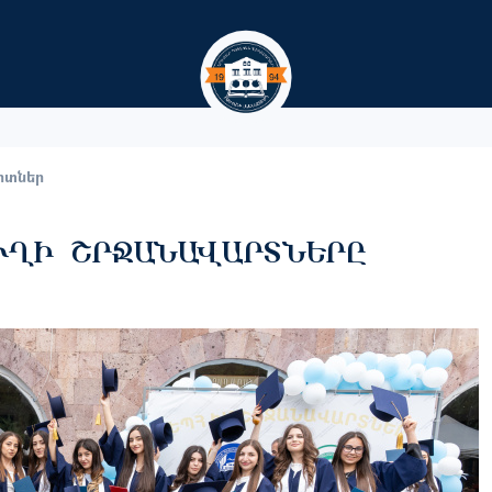
Skip to main content
րտներ
ՒՂԻ ՇՐՋԱՆԱՎԱՐՏՆԵՐԸ