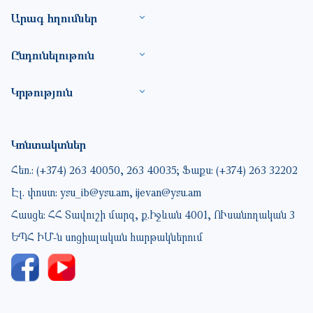
Footer site information
Արագ հղումներ
Ընդունելութուն
Կրթություն
Կոնտակտներ
Հեռ.: (+374) 263 40050, 263 40035; Ֆաքս: (+374) 263 32202
Էլ. փոստ: ysu_ib@ysu.am, ijevan@ysu.am
Հասցե: ՀՀ Տավուշի մարզ, ք.Իջևան 4001, ՈՒսանողական 3
ԵՊՀ ԻՄ-ն սոցիալական հարթակներում