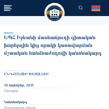
Skip to main content
ԵՊՀ Իջևանի մասնաճյուղի գիտական
խորհրդին կից որակի կառավարման
մշտական հանձնաժողովի կանոնակարգ
ԸՆԴՀԱՆՈՒՐ ՏՎՅԱԼՆԵՐ
30 նոյեմբեր, 2021
Ամսաթիվ
Կանոնակարգ
Փաստաթղթի տեսակ