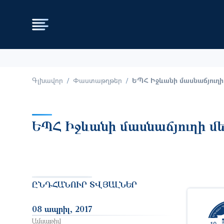
Գլխավոր
Փաստաթղթեր
ԵՊՀ Իջևանի մասնաճյուղ
ԵՊՀ Իջևանի մասնաճյուղի 
ԸՆԴՀԱՆՈՒՐ ՏՎՅԱԼՆԵՐ
08 ապրիլ, 2017
Ամսաթիվ