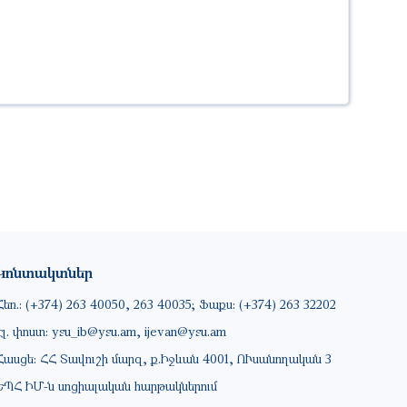
Կոնտակտներ
Հեռ.: (+374) 263 40050, 263 40035; Ֆաքս: (+374) 263 32202
Էլ. փոստ: ysu_ib@ysu.am, ijevan@ysu.am
Հասցե: ՀՀ Տավուշի մարզ, ք.Իջևան 4001, ՈՒսանողական 3
ԵՊՀ ԻՄ-ն սոցիալական հարթակներում