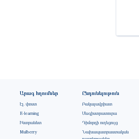
Footer site information
Արագ հղումներ
Ընդունելութուն
Էլ. փոստ
Բակալավրիատ
E-learning
Մագիստրատուրա
Ինտրանետ
Դիմորդի ուղեցույց
Mulberry
Նախապատրաստական
դասընթացներ