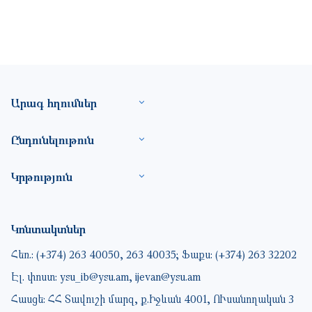
Footer site information
Արագ հղումներ
Ընդունելութուն
Կրթություն
Կոնտակտներ
Հեռ.: (+374) 263 40050, 263 40035; Ֆաքս: (+374) 263 32202
Էլ. փոստ: ysu_ib@ysu.am, ijevan@ysu.am
Հասցե: ՀՀ Տավուշի մարզ, ք.Իջևան 4001, ՈՒսանողական 3