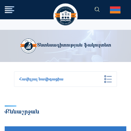
Skip to main content
Տնտեսագիտության ֆակուլտետ
Հավելյալ նավիգացիա
Քննաշրջան