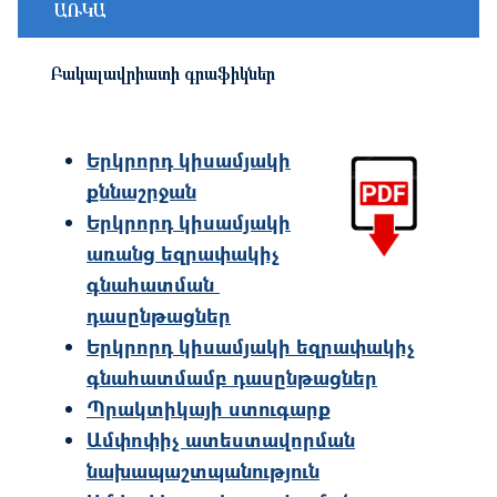
ԱՌԿԱ
Բակալավրիատի գրաֆիկներ
Image
Երկրորդ կիսամյակի
քննաշրջան
Երկրորդ կիսամյակի
առանց եզրափակիչ
գնահատման
դասընթացներ
Երկրորդ կիսամյակի եզրափակիչ
գնահատմամբ դասընթացներ
Պրակտիկայի ստուգարք
Ամփոփիչ ատեստավորման
նախապաշտպանություն