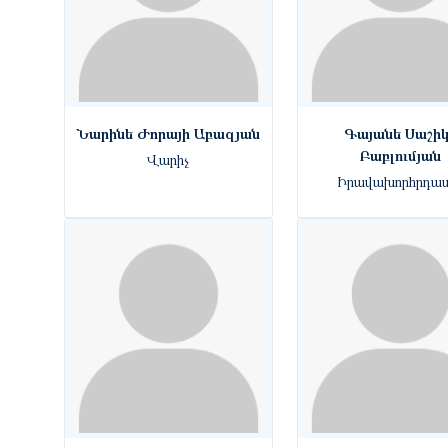
Նարինե Ժորայի Աբազյան
Գայանե Սաշի
Բաբլումյան
Վարիչ
Իրավախորհրդատ