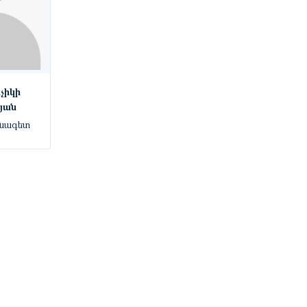
չիկի
յան
սնագետ