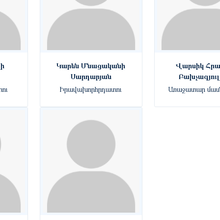
կի
Կարեն Մնացականի
Վարսիկ Հրա
Սարդարյան
Բախչագյուլ
ու
Իրավախորհրդատու
Առաջատար մա