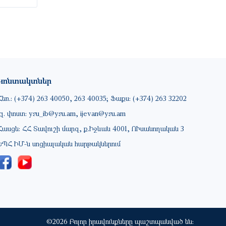
Կոնտակտներ
Հեռ.: (+374) 263 40050, 263 40035; Ֆաքս: (+374) 263 32202
Էլ. փոստ: ysu_ib@ysu.am, ijevan@ysu.am
Հասցե: ՀՀ Տավուշի մարզ, ք.Իջևան 4001, ՈՒսանողական 3
ԵՊՀ ԻՄ-ն սոցիալական հարթակներում
©2026 Բոլոր իրավունքները պաշտպանված են: