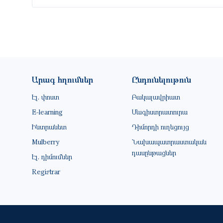
Footer site information
Արագ հղումներ
Ընդունելութուն
Էլ. փոստ
Բակալավրիատ
E-learning
Մագիստրատուրա
Ինտրանետ
Դիմորդի ուղեցույց
Mulberry
Նախապատրաստական
դասընթացներ
Էլ. դիմումներ
Registrar