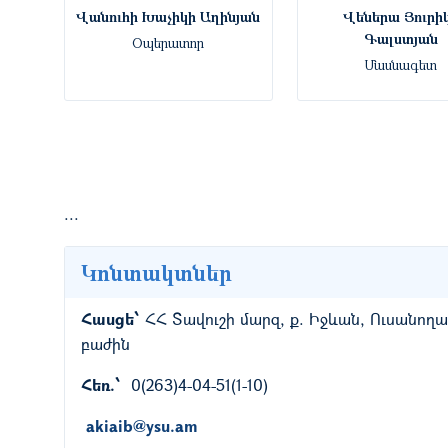
Վանուհի Խաչիկի Աղինյան
Վեներա Յուրի
Գալստյան
Օպերատոր
Մասնագետ
...
Կոնտակտներ
Հասցե՝
ՀՀ Տավուշի մարզ, ք. Իջևան, Ուսանո
բաժին
Հեռ.՝
0(263)4-04-51(1-10)
akiaib@ysu.am