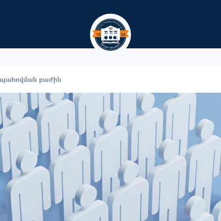
Skip to main content
պահովման բաժին