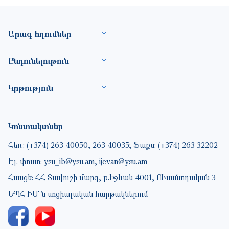
Footer site information
Արագ հղումներ
Ընդունելութուն
Կրթություն
Կոնտակտներ
Հեռ.: (+374) 263 40050, 263 40035; Ֆաքս: (+374) 263 32202
Էլ. փոստ: ysu_ib@ysu.am, ijevan@ysu.am
Հասցե: ՀՀ Տավուշի մարզ, ք.Իջևան 4001, ՈՒսանողական 3
ԵՊՀ ԻՄ-ն սոցիալական հարթակներում