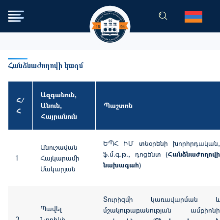
Skip to main content
Հանձնաժողովի կազմ
Ազգանուն,
Հ/
Անուն,
Պաշտոն
Հ
Հայրանուն
ԵՊՀ ԻՄ տնօրենի խորհրդական,
Անուշավան
ֆ.մ.գ.թ., դոցենտ (
Հանձնաժողովի
1
Հայկարամի
նախագահ
)
Մակարյան
Տուրիզմի կառավարման և
Պավել
մշակութաբանության ամբիոնի
2
Նորիկի