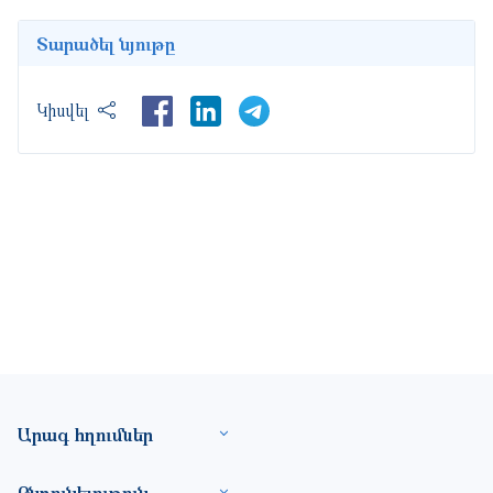
Տարածել նյութը
LinkedIn
Կիսվել
Footer site information
Արագ հղումներ
Ընդունելութուն