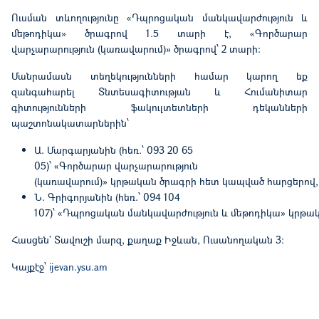
Ուսման տևողությունը «Դպրոցական մանկավարժություն և
մեթոդիկա» ծրագրով 1.5 տարի է, «Գործարար
վարչարարություն (կառավարում)» ծրագրով՝ 2 տարի:
Մանրամասն
տեղեկությունների
համար
կարող
եք
զանգահարել
Տնտեսագիտության
և
Հումանիտար
գիտությունների
ֆակուլտետների
դեկանների
պաշտոնակատարներին՝
Ա
.
Մարգարյանին
(
հեռ
.
՝
093 20 65
05)
՝
«
Գործարար վարչարարություն
(
կառավարում
)»
կրթական ծրագրի հետ կապված հարցերով
,
Ն
.
Գրիգորյանին
(
հեռ
.
՝
094 104
107)
՝
«
Դպրոցական մանկավարժություն և մեթոդիկա
»
կրթակ
Հասցեն` Տավուշի մարզ, քաղաք Իջևան, Ուսանողական 3:
Կայքէջ՝
ijevan.ysu.am