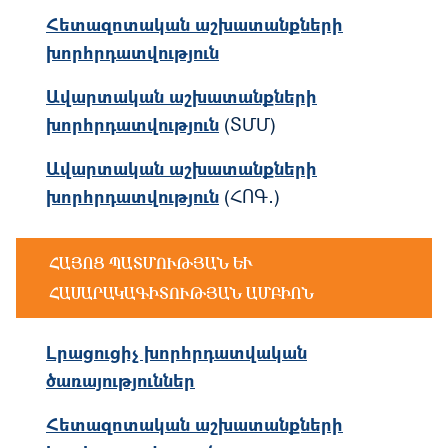
Հետազոտական աշխատանքների
խորհրդատվություն
Ավարտական աշխատանքների
խորհրդատվություն
(ՏՄՄ)
Ավարտական աշխատանքների
խորհրդատվություն
(ՀՈԳ․)
ՀԱՅՈՑ ՊԱՏՄՈՒԹՅԱՆ ԵՒ Հ
ԱՍԱՐԱԿԱԳԻՏՈՒԹՅԱՆ ԱՄԲԻՈՆ
Լրացուցիչ խորհրդատվական
ծառայություններ
Հետազոտական աշխատանքների