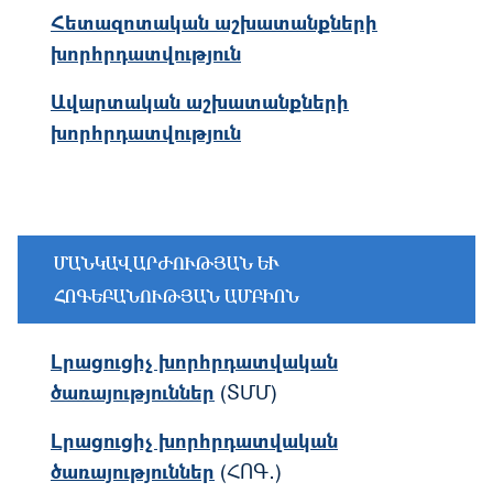
Հետազոտական աշխատանքների
խորհրդատվություն
Ավարտական աշխատանքների
խորհրդատվություն
ՄԱՆԿԱՎԱՐԺՈՒԹՅԱՆ ԵՒ Հ
ՈԳԵԲԱՆՈՒԹՅԱՆ ԱՄԲԻՈՆ
Լրացուցիչ խորհրդատվական
ծառայություններ
(ՏՄՄ)
Լրացուցիչ խորհրդատվական
ծառայություններ
(ՀՈԳ․)