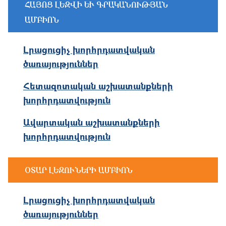
ՀԱՅՈՑ ԼԵԶՎԻ ԵՒ ԳՐԱԿԱՆՈՒԹՅԱՆ Ա
ՄԲԻՈՆ
Լրացուցիչ խորհրդատվական
ծառայություններ
Հետազոտական աշխատանքների
խորհրդատվություն
Ավարտական աշխատանքների
խորհրդատվություն
ՕՏԱՐ ԼԵԶՈՒՆԵՐԻ ԱՄԲԻՈՆ
Լրացուցիչ խորհրդատվական
ծառայություններ