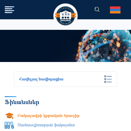
Skip to main content
Հավելյալ նավիգացիա
Ֆինանսներ
Բակալավրի կրթական ծրագիր
Տնտեսագիտության ֆակուլտետ