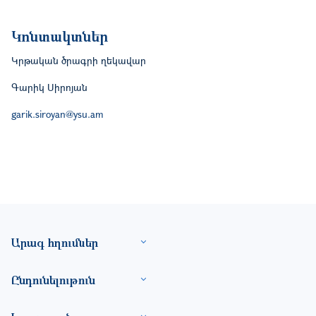
Կոնտակտներ
Կրթական ծրագրի ղեկավար
Գարիկ Սիրոյան
garik.siroyan@ysu.am
Footer site information
Արագ հղումներ
Ընդունելութուն