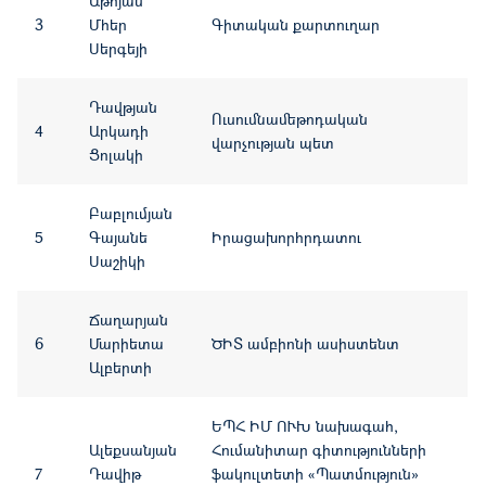
Աթոյան
3
Մհեր
Գիտական քարտուղար
Սերգեյի
Դավթյան
Ուսումնամեթոդական
4
Արկադի
վարչության պետ
Ցոլակի
Բաբլումյան
5
Գայանե
Իրացախորհրդատու
Սաշիկի
Ճաղարյան
6
Մարիետա
ԾԻՏ ամբիոնի ասիստենտ
Ալբերտի
ԵՊՀ ԻՄ ՈՒԽ նախագահ,
Ալեքսանյան
Հումանիտար գիտությունների
7
Դավիթ
ֆակուլտետի «Պատմություն»