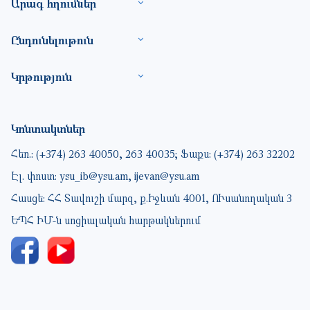
Արագ հղումներ
Ընդունելութուն
Կրթություն
Կոնտակտներ
Հեռ.: (+374) 263 40050, 263 40035; Ֆաքս: (+374) 263 32202
Էլ. փոստ: ysu_ib@ysu.am, ijevan@ysu.am
Հասցե: ՀՀ Տավուշի մարզ, ք.Իջևան 4001, ՈՒսանողական 3
ԵՊՀ ԻՄ-ն սոցիալական հարթակներում