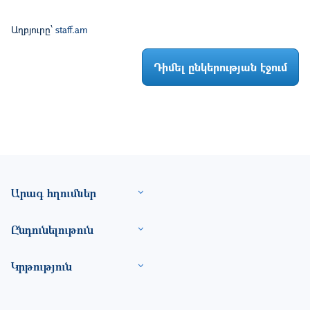
Աղբյուրը՝
staff.am
Դիմել ընկերության էջում
Footer site information
Արագ հղումներ
Ընդունելութուն
Կրթություն