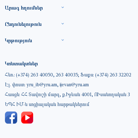
Footer site information
Արագ հղումներ
Ընդունելութուն
Կրթություն
Կոնտակտներ
Հեռ.: (+374) 263 40050, 263 40035; Ֆաքս: (+374) 263 32202
Էլ. փոստ: ysu_ib@ysu.am, ijevan@ysu.am
Հասցե: ՀՀ Տավուշի մարզ, ք.Իջևան 4001, ՈՒսանողական 3
ԵՊՀ ԻՄ-ն սոցիալական հարթակներում