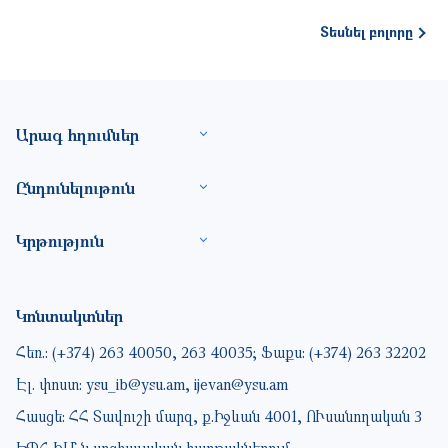
Տեսնել բոլորը
Footer site information
Արագ հղումներ
Ընդունելութուն
Կրթություն
Կոնտակտներ
Հեռ.: (+374) 263 40050, 263 40035; Ֆաքս: (+374) 263 32202
Էլ. փոստ: ysu_ib@ysu.am, ijevan@ysu.am
Հասցե: ՀՀ Տավուշի մարզ, ք.Իջևան 4001, ՈՒսանողական 3