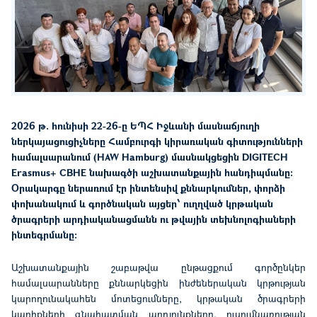
2026 թ. հունիսի 22-26-ը ԵՊՀ Իջևանի մասնաճյուղի
ներկայացուցիչները Համբուրգի կիրառական գիտությունների
համալսարանում (HAW Hamburg) մասնակցեցին DIGITECH
Erasmus+ CBHE նախագծի աշխատանքային հանդիպմանը:
Օրակարգը ներառում էր ինտենսիվ քննարկումներ, փորձի
փոխանակում և գործնական այցեր՝ ուղղված կրթական
ծրագրերի արդիականացմանն ու թվային տեխնոլոգիաների
ինտեգրմանը:
Աշխատանքային
շ
աբաթվա ընթացքում
գործընկեր
համալսարաններ
ը քննարկեցին ինժեներական կրթության
կարողունակահեն մոտեցումները, կրթական ծրագրերի
կարիքների գնահատման արդյունքները, ուսումնառության