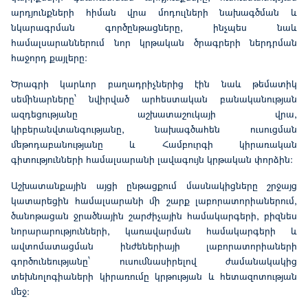
արդյունքների հիման վրա մոդուլների նախագծման և
նկարագրման գործընթացները, ինչպես նաև
համալսարաններում նոր կրթական ծրագրերի ներդրման
հաջորդ քայլերը:
Ծրագրի կարևոր բաղադրիչներից էին նաև թեմատիկ
սեմինարները՝ նվիրված արհեստական բանականության
ազդեցությանը աշխատաշուկայի վրա,
կիբե
ր
անվտանգությանը, նախագծահեն ուսուցման
մեթոդաբանությանը և Համբուրգի կիրառական
գիտությունների համալսարան
ի
լավագույն կրթական փորձին:
Աշխատանքային այցի ընթացքում մասնակիցները շրջայց
կատարեցին համալսարանի մի շարք լաբորատորիաներում,
ծանոթացան ջրածնային շարժիչային համակարգերի, բիզնես
նորարարությունների, կառավարման համակարգերի և
ավտոմատացման ինժեներիայի լաբորատորիաների
գործունեությանը՝ ուսումնասիրելով ժամանակակից
տեխնոլոգիաների կիրառումը կրթության և հետազոտության
մեջ: